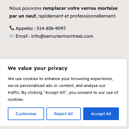
Nous pouvons
remplacer votre verrou mortaise
par un neuf
, rapidement et professionnellement.
Appelez : 514-836-9097
Email :
info@serruriermontreal.com
We value your privacy
We use cookies to enhance your browsing experience,
serve personalised ads or content, and analyse our
traffic. By clicking "Accept All", you consent to our use of
cookies.
Customise
Reject All
Accept All
Copyright 2023 – Raft by Otter
Privacy Policy