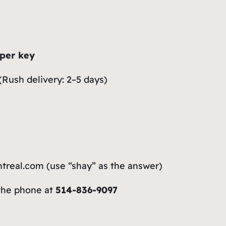
 per key
(Rush delivery: 2–5 days)
ntreal.com
(use “shay” as the answer)
the phone at
514-836-9097