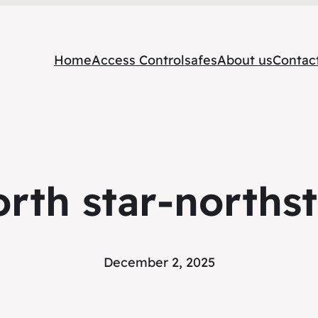
Home
Access Control
safes
About us
Contac
orth star-northst
December 2, 2025