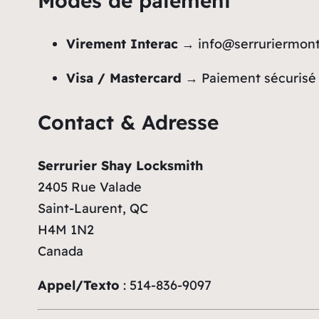
Modes de paiement
Virement Interac
→
info@serruriermon
Visa / Mastercard
→ Paiement sécurisé 
Contact & Adresse
Serrurier Shay Locksmith
2405 Rue Valade
Saint-Laurent, QC
H4M 1N2
Canada
Appel/Texto
: 514-836-9097